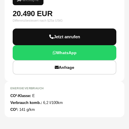
94
Fahrzeug-Nr.
20.490 EUR
Differenzbesteuert nach §25a UStG
Jetzt anrufen
WhatsApp
Anfrage
ENERGIEVERBRAUCH
CO²-Klasse:
E
Verbrauch komb.:
6,2 l/100km
CO²:
141 g/km