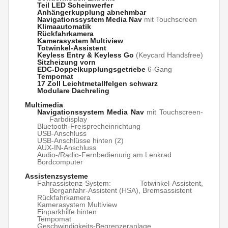
Teil LED Scheinwerfer
Anhängerkupplung abnehmbar
Navigationssystem Media Nav
mit Touchscreen
Klimaautomatik
Rückfahrkamera
Kamerasystem Multiview
Totwinkel-Assistent
Keyless Entry & Keyless Go
(Keycard Handsfree)
Sitzheizung vorn
EDC-Doppelkupplungsgetriebe
6-Gang
Tempomat
17 Zoll Leichtmetallfelgen schwarz
Modulare Dachreling
Multimedia
Navigationssystem Media Nav
mit Touchscreen-
Farbdisplay
Bluetooth-Freisprecheinrichtung
USB-Anschluss
USB-Anschlüsse hinten (2)
AUX-IN-Anschluss
Audio-/Radio-Fernbedienung am Lenkrad
Bordcomputer
Assistenzsysteme
Fahrassistenz-System: Totwinkel-Assistent,
Berganfahr-Assistent (HSA), Bremsassistent
Rückfahrkamera
Kamerasystem Multiview
Einparkhilfe hinten
Tempomat
Geschwindigkeits-Begrenzeranlage