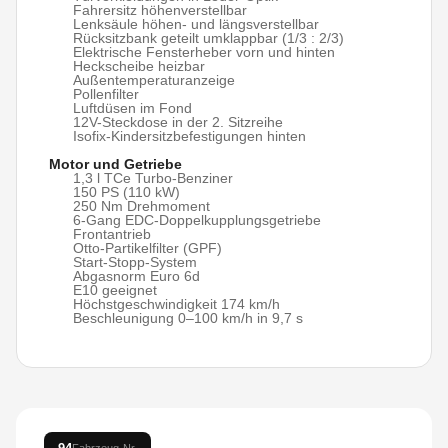
Fahrersitz höhenverstellbar
Lenksäule höhen- und längsverstellbar
Rücksitzbank geteilt umklappbar (1/3 : 2/3)
Elektrische Fensterheber vorn und hinten
Heckscheibe heizbar
Außentemperaturanzeige
Pollenfilter
Luftdüsen im Fond
12V-Steckdose in der 2. Sitzreihe
Isofix-Kindersitzbefestigungen hinten
Motor und Getriebe
1,3 l TCe Turbo-Benziner
150 PS (110 kW)
250 Nm Drehmoment
6-Gang EDC-Doppelkupplungsgetriebe
Frontantrieb
Otto-Partikelfilter (GPF)
Start-Stopp-System
Abgasnorm Euro 6d
E10 geeignet
Höchstgeschwindigkeit 174 km/h
Beschleunigung 0–100 km/h in 9,7 s