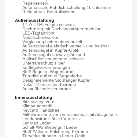
Regensensor
Automatische Fahrlichtschaltung / Lichtsensor
Reifendruck-Kontrollsystem
Außenausstattung
17 Zoll LM-Felgen schwarz
Dachreling mit Dachlängsträger modular
LED-Tagfahrlicht
Nebelscheinwerfer
Verglasung hinten abgedunkelt
Außenspiegel elektrisch verstell- und heizbar
Außenspiegel in Kupfer-Optik
Außenspiegel schwarz glänzend
Haifischflossenantenne schwarz
Unterfahrschutz silber
Kotflügelverbreiterungen
Stoßfänger in Wagenfarbe
Türgriffe außen in Wagenfarbe
Designelemente Stoßfänger Kupfer
Dekor-/Zierstreifen Extreme
Auspuffblende verchromt
Innenausstattung
Sitzheizung vorn
Klimaautomatik
Keycard Handsfree
Mittelarmlehne vorn verschiebbar mit Ablagefach
Lendenwirbelstütze Fahrersitz
Lenkrad Leder
Schalt-/Wählhebelgriff Leder
Stoff-/Velours-Polsterung Extreme
Türverkleidungen in Leder-Optik