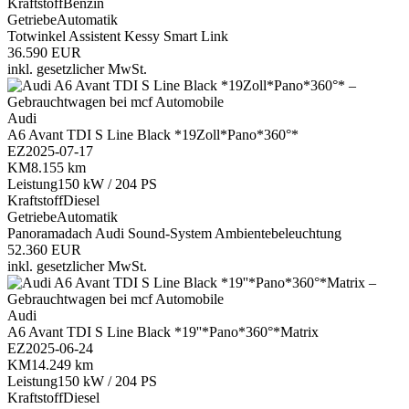
Kraftstoff
Benzin
Getriebe
Automatik
Totwinkel Assistent
Kessy
Smart Link
36.590 EUR
inkl. gesetzlicher MwSt.
Audi
A6 Avant TDI S Line Black *19Zoll*Pano*360°*
EZ
2025-07-17
KM
8.155 km
Leistung
150 kW / 204 PS
Kraftstoff
Diesel
Getriebe
Automatik
Panoramadach
Audi Sound-System
Ambientebeleuchtung
52.360 EUR
inkl. gesetzlicher MwSt.
Audi
A6 Avant TDI S Line Black *19''*Pano*360°*Matrix
EZ
2025-06-24
KM
14.249 km
Leistung
150 kW / 204 PS
Kraftstoff
Diesel