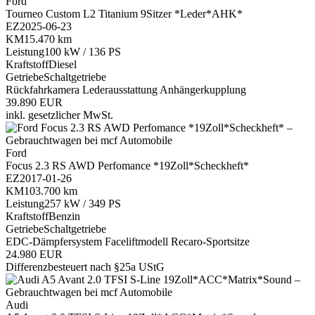
Ford
Tourneo Custom L2 Titanium 9Sitzer *Leder*AHK*
EZ
2025-06-23
KM
15.470 km
Leistung
100 kW / 136 PS
Kraftstoff
Diesel
Getriebe
Schaltgetriebe
Rückfahrkamera
Lederausstattung
Anhängerkupplung
39.890 EUR
inkl. gesetzlicher MwSt.
Ford
Focus 2.3 RS AWD Perfomance *19Zoll*Scheckheft*
EZ
2017-01-26
KM
103.700 km
Leistung
257 kW / 349 PS
Kraftstoff
Benzin
Getriebe
Schaltgetriebe
EDC-Dämpfersystem
Faceliftmodell
Recaro-Sportsitze
24.980 EUR
Differenzbesteuert nach §25a UStG
Audi