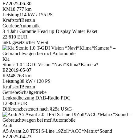
EZ
2025-06-30
KM
18.777 km
Leistung
114 kW / 155 PS
Kraftstoff
Benzin
Getriebe
Automatik
3-4 Jahr Garantie
Head-up-Display
Winter-Paket
22.610 EUR
inkl. gesetzlicher MwSt.
Kia
Stonic 1.0 T-GDI Vision *Navi*Klima*Kamera*
EZ
2019-05-07
KM
48.763 km
Leistung
88 kW / 120 PS
Kraftstoff
Benzin
Getriebe
Schaltgetriebe
Lenkradheizung
DAB-Radio
PDC
12.980 EUR
Differenzbesteuert nach §25a UStG
Audi
A5 Avant 2.0 TFSI S-Line 19Zoll*ACC*Matrix*Sound
EZ
2025-04-23