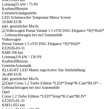
Leistung
55 kW / 75 PS
Kraftstoff
Benzin
Getriebe
Schaltgetriebe
LED Scheinwerfer
Tempomat
Mirror Screen
10.840 EUR
inkl. gesetzlicher MwSt.
Volkswagen
Passat Variant 1.5 eTSI DSG Elegance *IQ*HuD*
EZ
2026-03-31
KM
8.106 km
Leistung
110 kW / 150 PS
Kraftstoff
Benzin
Getriebe
Automatik
IQ.LIGHT LED Matrix
ergoActive Sitz
Sitzbelüftung
36.490 EUR
inkl. gesetzlicher MwSt.
Opel
Corsa 1.2 Turbo Edition *LED*Temp*R-Cam*BLIS*
EZ
2025-01-31
KM
31.055 km