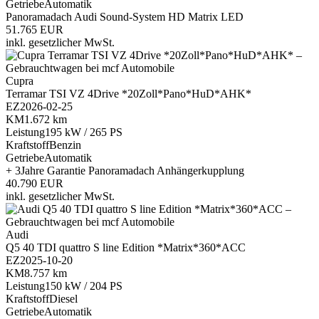
Getriebe
Automatik
Panoramadach
Audi Sound-System
HD Matrix LED
51.765 EUR
inkl. gesetzlicher MwSt.
Cupra
Terramar TSI VZ 4Drive *20Zoll*Pano*HuD*AHK*
EZ
2026-02-25
KM
1.672 km
Leistung
195 kW / 265 PS
Kraftstoff
Benzin
Getriebe
Automatik
+ 3Jahre Garantie
Panoramadach
Anhängerkupplung
40.790 EUR
inkl. gesetzlicher MwSt.
Audi
Q5 40 TDI quattro S line Edition *Matrix*360*ACC
EZ
2025-10-20
KM
8.757 km
Leistung
150 kW / 204 PS
Kraftstoff
Diesel
Getriebe
Automatik