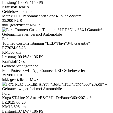
Leistung
110 kW / 150 PS
Kraftstoff
Benzin
Getriebe
Automatik
Matrix LED
Panoramadach
Sonos-Sound-System
35.290 EUR
inkl. gesetzlicher MwSt.
Ford
Tourneo Custom Titanium *LED*Navi*3/4J Garantie*
EZ
2024-07-23
KM
863 km
Leistung
100 kW / 136 PS
Kraftstoff
Diesel
Getriebe
Schaltgetriebe
Ford Protect 3+4J.
App Connect
LED-Scheinwerfer
39.980 EUR
inkl. gesetzlicher MwSt.
Ford
Kuga ST-Line X Aut. *B&O*HuD*Pano*360*20Zoll*
EZ
2025-06-20
KM
13.696 km
Leistung
137 kW / 186 PS