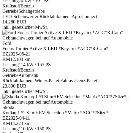
Leistung
74 kW / 101 PS
Kraftstoff
Benzin
Getriebe
Schaltgetriebe
LED-Scheinwerfer
Rückfahrkamera
App-Connect
14.280 EUR
inkl. gesetzlicher MwSt.
Ford
Focus Turnier Active X LED *Key-free*ACC*R-Cam*
EZ
2025-05-21
KM
12.103 km
Leistung
114 kW / 155 PS
Kraftstoff
Benzin
Getriebe
Automatik
Rückfahrkamera
Winter-Paket
Fahrassistenz-Paket 2
23.890 EUR
inkl. gesetzlicher MwSt.
Skoda
Kodiaq 1.5TSI mHEV Selection *Matrix*ACC*7Sitze*
EZ
2025-04-11
KM
14.273 km
Leistung
110 kW / 150 PS