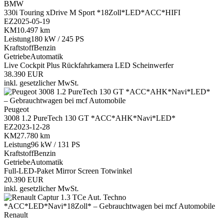
BMW
330i Touring xDrive M Sport *18Zoll*LED*ACC*HIFI
EZ
2025-05-19
KM
10.497 km
Leistung
180 kW / 245 PS
Kraftstoff
Benzin
Getriebe
Automatik
Live Cockpit Plus
Rückfahrkamera
LED Scheinwerfer
38.390 EUR
inkl. gesetzlicher MwSt.
Peugeot
3008 1.2 PureTech 130 GT *ACC*AHK*Navi*LED*
EZ
2023-12-28
KM
27.780 km
Leistung
96 kW / 131 PS
Kraftstoff
Benzin
Getriebe
Automatik
Full-LED-Paket
Mirror Screen
Totwinkel
20.390 EUR
inkl. gesetzlicher MwSt.
Renault