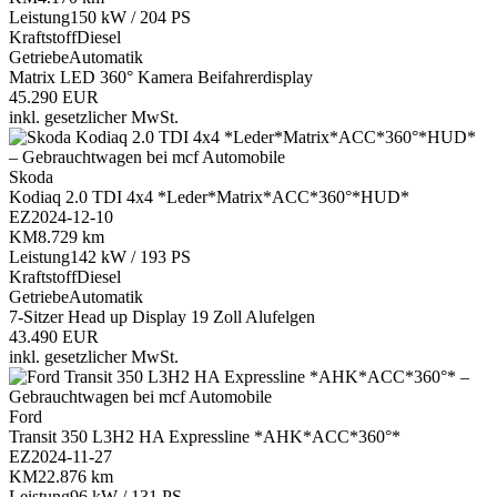
Leistung
150 kW / 204 PS
Kraftstoff
Diesel
Getriebe
Automatik
Matrix LED
360° Kamera
Beifahrerdisplay
45.290 EUR
inkl. gesetzlicher MwSt.
Skoda
Kodiaq 2.0 TDI 4x4 *Leder*Matrix*ACC*360°*HUD*
EZ
2024-12-10
KM
8.729 km
Leistung
142 kW / 193 PS
Kraftstoff
Diesel
Getriebe
Automatik
7-Sitzer
Head up Display
19 Zoll Alufelgen
43.490 EUR
inkl. gesetzlicher MwSt.
Ford
Transit 350 L3H2 HA Expressline *AHK*ACC*360°*
EZ
2024-11-27
KM
22.876 km
Leistung
96 kW / 131 PS