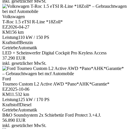
inkl. gesetzlicher MwSt.
Volkswagen
T-Roc 1.5 eTSI R-Line *18Zoll*
EZ
2026-04-27
KM
156 km
Leistung
110 kW / 150 PS
Kraftstoff
Benzin
Getriebe
Automatik
LED + Scheinwerfer
Digital Cockpit Pro
Keyless Access
37.290 EUR
inkl. gesetzlicher MwSt.
Ford
Tourneo Custom L2 Active AWD *Pano*AHK*Garantie*
EZ
2025-10-06
KM
11.532 km
Leistung
125 kW / 170 PS
Kraftstoff
Diesel
Getriebe
Automatik
B&O Soundsystem
2x Schiebetür
Ford Protect 3.+4.J.
56.890 EUR
inkl. gesetzlicher MwSt.