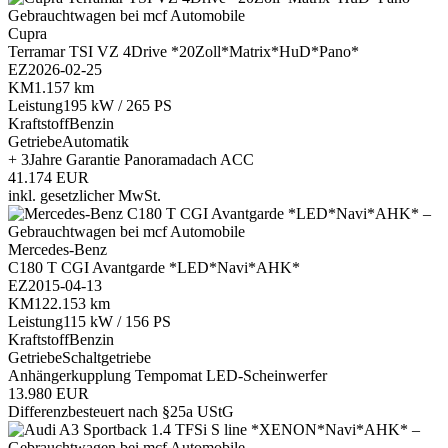
Cupra
Terramar TSI VZ 4Drive *20Zoll*Matrix*HuD*Pano*
EZ
2026-02-25
KM
1.157 km
Leistung
195 kW / 265 PS
Kraftstoff
Benzin
Getriebe
Automatik
+ 3Jahre Garantie
Panoramadach
ACC
41.174 EUR
inkl. gesetzlicher MwSt.
Mercedes-Benz
C180 T CGI Avantgarde *LED*Navi*AHK*
EZ
2015-04-13
KM
122.153 km
Leistung
115 kW / 156 PS
Kraftstoff
Benzin
Getriebe
Schaltgetriebe
Anhängerkupplung
Tempomat
LED-Scheinwerfer
13.980 EUR
Differenzbesteuert nach §25a UStG