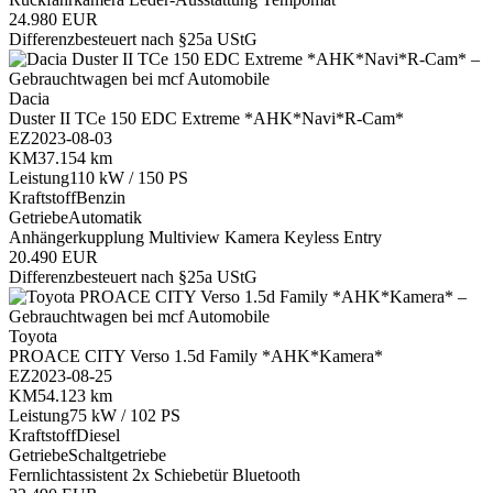
24.980 EUR
Differenzbesteuert nach §25a UStG
Dacia
Duster II TCe 150 EDC Extreme *AHK*Navi*R-Cam*
EZ
2023-08-03
KM
37.154 km
Leistung
110 kW / 150 PS
Kraftstoff
Benzin
Getriebe
Automatik
Anhängerkupplung
Multiview Kamera
Keyless Entry
20.490 EUR
Differenzbesteuert nach §25a UStG
Toyota
PROACE CITY Verso 1.5d Family *AHK*Kamera*
EZ
2023-08-25
KM
54.123 km
Leistung
75 kW / 102 PS
Kraftstoff
Diesel
Getriebe
Schaltgetriebe
Fernlichtassistent
2x Schiebetür
Bluetooth