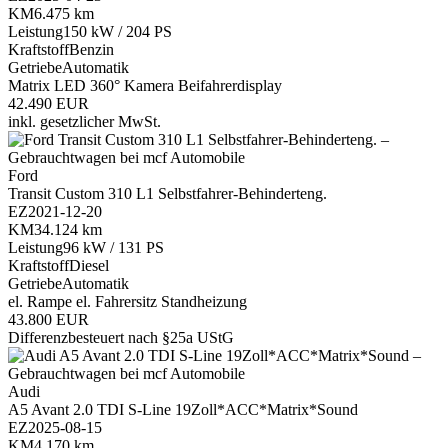
KM
6.475 km
Leistung
150 kW / 204 PS
Kraftstoff
Benzin
Getriebe
Automatik
Matrix LED
360° Kamera
Beifahrerdisplay
42.490 EUR
inkl. gesetzlicher MwSt.
Ford
Transit Custom 310 L1 Selbstfahrer-Behinderteng.
EZ
2021-12-20
KM
34.124 km
Leistung
96 kW / 131 PS
Kraftstoff
Diesel
Getriebe
Automatik
el. Rampe
el. Fahrersitz
Standheizung
43.800 EUR
Differenzbesteuert nach §25a UStG
Audi
A5 Avant 2.0 TDI S-Line 19Zoll*ACC*Matrix*Sound
EZ
2025-08-15
KM
4.170 km