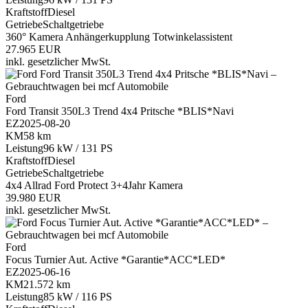
Kraftstoff
Diesel
Getriebe
Schaltgetriebe
360° Kamera
Anhängerkupplung
Totwinkelassistent
27.965 EUR
inkl. gesetzlicher MwSt.
Ford
Ford Transit 350L3 Trend 4x4 Pritsche *BLIS*Navi
EZ
2025-08-20
KM
58 km
Leistung
96 kW / 131 PS
Kraftstoff
Diesel
Getriebe
Schaltgetriebe
4x4 Allrad
Ford Protect 3+4Jahr
Kamera
39.980 EUR
inkl. gesetzlicher MwSt.
Ford
Focus Turnier Aut. Active *Garantie*ACC*LED*
EZ
2025-06-16
KM
21.572 km
Leistung
85 kW / 116 PS