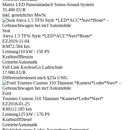
Matrix LED
Panoramadach
Sonos-Sound-System
35.490 EUR
inkl. gesetzlicher MwSt.
Seat
Ateca 1.5 TFSi Style *LED*ACC*Navi*Beats*
EZ
2019-11-04
KM
72.584 km
Leistung
110 kW / 150 PS
Kraftstoff
Benzin
Getriebe
Automatik
Full Link
KeylessGo
Ladeschale
17.980 EUR
Differenzbesteuert nach §25a UStG
Ford
Tourneo Custom 310 Titanium *Kamera*Leder*Navi*
EZ
2018-01-25
KM
112.185 km
Leistung
125 kW / 170 PS
Kraftstoff
Diesel
Getriebe
Automatik
Rückfahrkamera
Leder-Ausstattung
Tempomat