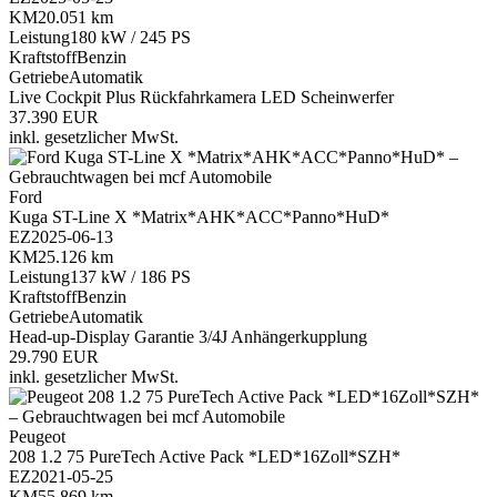
KM
20.051 km
Leistung
180 kW / 245 PS
Kraftstoff
Benzin
Getriebe
Automatik
Live Cockpit Plus
Rückfahrkamera
LED Scheinwerfer
37.390 EUR
inkl. gesetzlicher MwSt.
Ford
Kuga ST-Line X *Matrix*AHK*ACC*Panno*HuD*
EZ
2025-06-13
KM
25.126 km
Leistung
137 kW / 186 PS
Kraftstoff
Benzin
Getriebe
Automatik
Head-up-Display
Garantie 3/4J
Anhängerkupplung
29.790 EUR
inkl. gesetzlicher MwSt.
Peugeot
208 1.2 75 PureTech Active Pack *LED*16Zoll*SZH*
EZ
2021-05-25
KM
55.869 km