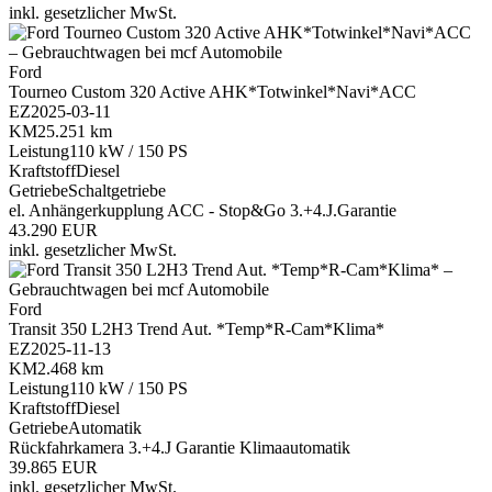
inkl. gesetzlicher MwSt.
Ford
Tourneo Custom 320 Active AHK*Totwinkel*Navi*ACC
EZ
2025-03-11
KM
25.251 km
Leistung
110 kW / 150 PS
Kraftstoff
Diesel
Getriebe
Schaltgetriebe
el. Anhängerkupplung
ACC - Stop&Go
3.+4.J.Garantie
43.290 EUR
inkl. gesetzlicher MwSt.
Ford
Transit 350 L2H3 Trend Aut. *Temp*R-Cam*Klima*
EZ
2025-11-13
KM
2.468 km
Leistung
110 kW / 150 PS
Kraftstoff
Diesel
Getriebe
Automatik
Rückfahrkamera
3.+4.J Garantie
Klimaautomatik
39.865 EUR
inkl. gesetzlicher MwSt.