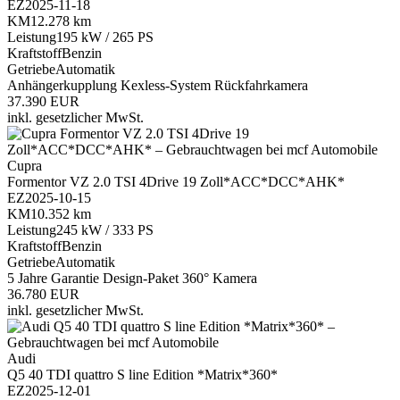
EZ
2025-11-18
KM
12.278 km
Leistung
195 kW / 265 PS
Kraftstoff
Benzin
Getriebe
Automatik
Anhängerkupplung
Kexless-System
Rückfahrkamera
37.390 EUR
inkl. gesetzlicher MwSt.
Cupra
Formentor VZ 2.0 TSI 4Drive 19 Zoll*ACC*DCC*AHK*
EZ
2025-10-15
KM
10.352 km
Leistung
245 kW / 333 PS
Kraftstoff
Benzin
Getriebe
Automatik
5 Jahre Garantie
Design-Paket
360° Kamera
36.780 EUR
inkl. gesetzlicher MwSt.
Audi
Q5 40 TDI quattro S line Edition *Matrix*360*
EZ
2025-12-01