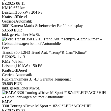
EZ
2025-06-11
KM
10.652 km
Leistung
150 kW / 204 PS
Kraftstoff
Diesel
Getriebe
Automatik
360° Kamera
Matrix Scheinwerfer
Beifahrerdisplay
53.550 EUR
inkl. gesetzlicher MwSt.
Ford
Transit 350 L2H3 Trend Aut. *Temp*R-Cam*Klima*
EZ
2025-11-13
KM
2.468 km
Leistung
110 kW / 150 PS
Kraftstoff
Diesel
Getriebe
Automatik
Rückfahrkamera
3.+4.J Garantie
Tempomat
39.865 EUR
inkl. gesetzlicher MwSt.
BMW
330i Touring xDrive M Sport *18Zoll*LED*ACC*HIFI
EZ
2025-05-23