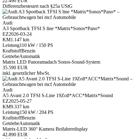
22.490 EUR
Differenzbesteuert nach §25a UStG
Audi
A3 Sportback TFSI S line *Matrix*Sonos*Pano*
EZ
2026-03-24
KM
1.147 km
Leistung
110 kW / 150 PS
Kraftstoff
Benzin
Getriebe
Automatik
Matrix LED
Panoramadach
Sonos-Sound-System
35.590 EUR
inkl. gesetzlicher MwSt.
Audi
A5 Avant 2.0 TFSI S-Line 19Zoll*ACC*Matrix*Sound
EZ
2025-05-27
KM
9.337 km
Leistung
150 kW / 204 PS
Kraftstoff
Benzin
Getriebe
Automatik
Matrix-LED
360° Kamera
Beifahrerdisplay
42.890 EUR