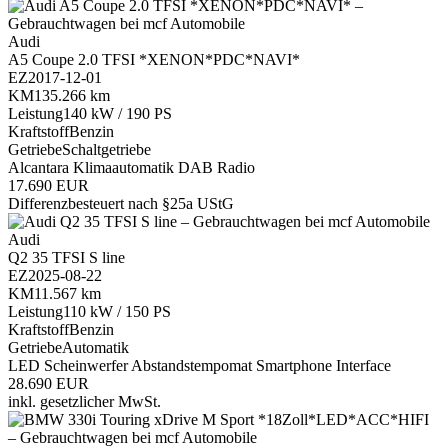
Audi
A5 Coupe 2.0 TFSI *XENON*PDC*NAVI*
EZ
2017-12-01
KM
135.266 km
Leistung
140 kW / 190 PS
Kraftstoff
Benzin
Getriebe
Schaltgetriebe
Alcantara
Klimaautomatik
DAB Radio
17.690 EUR
Differenzbesteuert nach §25a UStG
Audi
Q2 35 TFSI S line
EZ
2025-08-22
KM
11.567 km
Leistung
110 kW / 150 PS
Kraftstoff
Benzin
Getriebe
Automatik
LED Scheinwerfer
Abstandstempomat
Smartphone Interface
28.690 EUR
inkl. gesetzlicher MwSt.