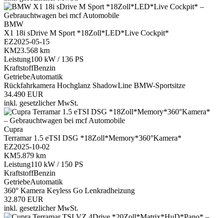
BMW
X1 18i sDrive M Sport *18Zoll*LED*Live Cockpit*
EZ
2025-05-15
KM
23.568 km
Leistung
100 kW / 136 PS
Kraftstoff
Benzin
Getriebe
Automatik
Rückfahrkamera
Hochglanz ShadowLine
BMW-Sportsitze
34.490 EUR
inkl. gesetzlicher MwSt.
Cupra
Terramar 1.5 eTSI DSG *18Zoll*Memory*360°Kamera*
EZ
2025-10-02
KM
5.879 km
Leistung
110 kW / 150 PS
Kraftstoff
Benzin
Getriebe
Automatik
360° Kamera
Keyless Go
Lenkradheizung
32.870 EUR
inkl. gesetzlicher MwSt.