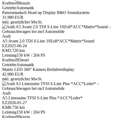
Kraftstoff
Benzin
Getriebe
Automatik
Panoramadach
Head up Display
B&O Soundsystem
31.980 EUR
inkl. gesetzlicher MwSt.
Audi
A5 Avant 2.0 TDI S-Line 19Zoll*ACC*Matrix*Sound
EZ
2025-06-24
KM
3.720 km
Leistung
150 kW / 204 PS
Kraftstoff
Diesel
Getriebe
Automatik
Matrix LED
360° Kamera
Beifahrerdisplay
42.980 EUR
inkl. gesetzlicher MwSt.
Audi
A5 Limousine TFSI S-Line Plus *ACC*Leder*
EZ
2026-01-27
KM
8.756 km
Leistung
150 kW / 204 PS
Kraftstoff
Benzin