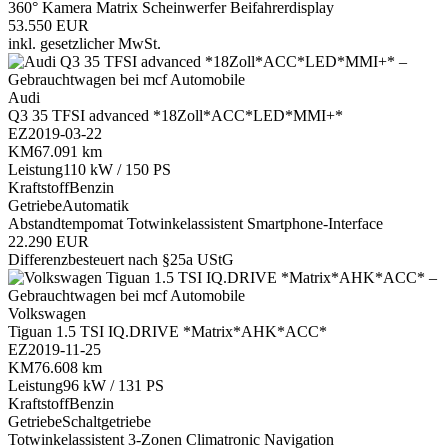
360° Kamera
Matrix Scheinwerfer
Beifahrerdisplay
53.550 EUR
inkl. gesetzlicher MwSt.
Audi
Q3 35 TFSI advanced *18Zoll*ACC*LED*MMI+*
EZ
2019-03-22
KM
67.091 km
Leistung
110 kW / 150 PS
Kraftstoff
Benzin
Getriebe
Automatik
Abstandtempomat
Totwinkelassistent
Smartphone-Interface
22.290 EUR
Differenzbesteuert nach §25a UStG
Volkswagen
Tiguan 1.5 TSI IQ.DRIVE *Matrix*AHK*ACC*
EZ
2019-11-25
KM
76.608 km
Leistung
96 kW / 131 PS
Kraftstoff
Benzin
Getriebe
Schaltgetriebe
Totwinkelassistent
3-Zonen Climatronic
Navigation