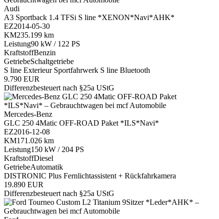
Audi
A3 Sportback 1.4 TFSi S line *XENON*Navi*AHK*
EZ
2014-05-30
KM
235.199 km
Leistung
90 kW / 122 PS
Kraftstoff
Benzin
Getriebe
Schaltgetriebe
S line Exterieur
Sportfahrwerk S line
Bluetooth
9.790 EUR
Differenzbesteuert nach §25a UStG
Mercedes-Benz
GLC 250 4Matic OFF-ROAD Paket *ILS*Navi*
EZ
2016-12-08
KM
171.026 km
Leistung
150 kW / 204 PS
Kraftstoff
Diesel
Getriebe
Automatik
DISTRONIC Plus
Fernlichtassistent +
Rückfahrkamera
19.890 EUR
Differenzbesteuert nach §25a UStG