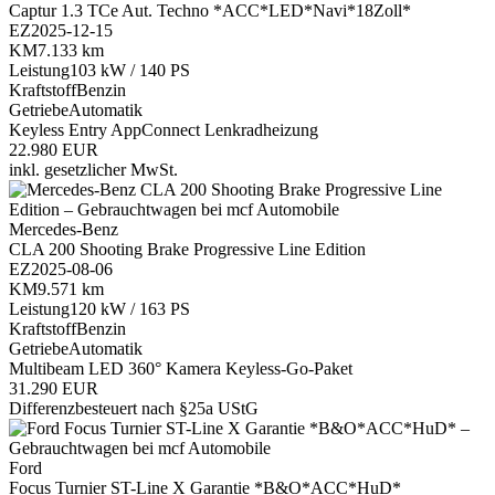
Captur 1.3 TCe Aut. Techno *ACC*LED*Navi*18Zoll*
EZ
2025-12-15
KM
7.133 km
Leistung
103 kW / 140 PS
Kraftstoff
Benzin
Getriebe
Automatik
Keyless Entry
AppConnect
Lenkradheizung
22.980 EUR
inkl. gesetzlicher MwSt.
Mercedes-Benz
CLA 200 Shooting Brake Progressive Line Edition
EZ
2025-08-06
KM
9.571 km
Leistung
120 kW / 163 PS
Kraftstoff
Benzin
Getriebe
Automatik
Multibeam LED
360° Kamera
Keyless-Go-Paket
31.290 EUR
Differenzbesteuert nach §25a UStG
Ford
Focus Turnier ST-Line X Garantie *B&O*ACC*HuD*