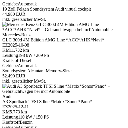
Getriebe
Automatik
19 Zoll Felgen
Soundsystem
Audi virtual cockpit+
44.980 EUR
inkl. gesetzlicher MwSt.
Mercedes-Benz
GLC 300d 4M Edition AMG Line *ACC*AHK*Navi*
EZ
2025-10-08
KM
11.732 km
Leistung
198 kW / 269 PS
Kraftstoff
Diesel
Getriebe
Automatik
Soundsystem
Alcantara
Memory-Sitze
52.490 EUR
inkl. gesetzlicher MwSt.
Audi
A3 Sportback TFSI S line *Matrix*Sonos*Pano*
EZ
2025-12-11
KM
5.773 km
Leistung
110 kW / 150 PS
Kraftstoff
Benzin
Getriebe
Automatik