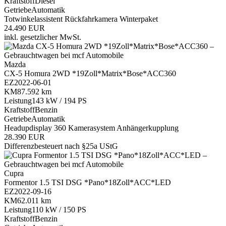
Kraftstoff
Diesel
Getriebe
Automatik
Totwinkelassistent
Rückfahrkamera
Winterpaket
24.490 EUR
inkl. gesetzlicher MwSt.
Mazda
CX-5 Homura 2WD *19Zoll*Matrix*Bose*ACC360
EZ
2022-06-01
KM
87.592 km
Leistung
143 kW / 194 PS
Kraftstoff
Benzin
Getriebe
Automatik
Headupdisplay
360 Kamerasystem
Anhängerkupplung
28.390 EUR
Differenzbesteuert nach §25a UStG
Cupra
Formentor 1.5 TSI DSG *Pano*18Zoll*ACC*LED
EZ
2022-09-16
KM
62.011 km
Leistung
110 kW / 150 PS
Kraftstoff
Benzin