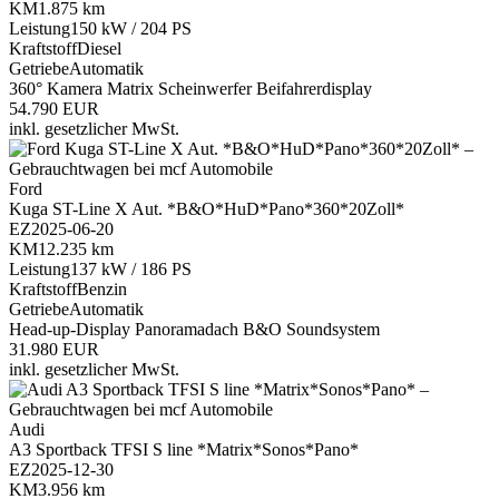
KM
1.875 km
Leistung
150 kW / 204 PS
Kraftstoff
Diesel
Getriebe
Automatik
360° Kamera
Matrix Scheinwerfer
Beifahrerdisplay
54.790 EUR
inkl. gesetzlicher MwSt.
Ford
Kuga ST-Line X Aut. *B&O*HuD*Pano*360*20Zoll*
EZ
2025-06-20
KM
12.235 km
Leistung
137 kW / 186 PS
Kraftstoff
Benzin
Getriebe
Automatik
Head-up-Display
Panoramadach
B&O Soundsystem
31.980 EUR
inkl. gesetzlicher MwSt.
Audi
A3 Sportback TFSI S line *Matrix*Sonos*Pano*
EZ
2025-12-30
KM
3.956 km