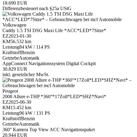
18.690 EUR
Differenzbesteuert nach §25a UStG
Volkswagen
Caddy 1.5 TSI DSG Maxi Life *ACC*LED*7Sitze*
EZ
2023-01-30
KM
56.532 km
Leistung
84 kW / 114 PS
Kraftstoff
Benzin
Getriebe
Automatik
AppConnect
Navigationssystem
Digital Cockpit
30.829 EUR
inkl. gesetzlicher MwSt.
Peugeot
2008 Allure e-THP *360°*17Zoll*LED*SHZ*Navi*
EZ
2025-06-30
KM
15.452 km
Leistung
96 kW / 131 PS
Kraftstoff
Benzin
Getriebe
Automatik
360° Kamera Top View
ACC
Navigationspaket
20.944 EUR